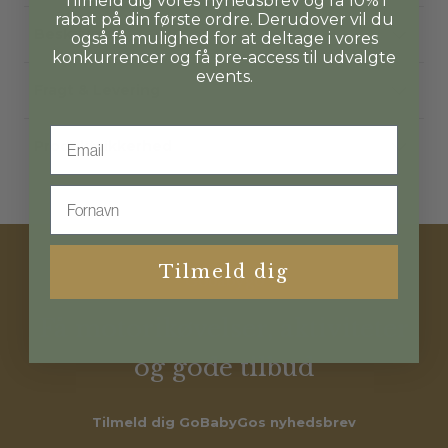
Tilmeld dig vores nyhedsbrev og få 10% i
rabat på din første ordre. Derudover vil du
Beskrivelse
også få mulighed for at deltage i vores
konkurrencer og få pre-access til udvalgte
events.
Fragt & Levering
Email
Produktsikkerhed
First name
Tilmeld dig
Gobabygo
Få motorikøvelser, aktiviteter
og gode tilbud
Tilmeld dig GoBabyGos nyhedsbrev