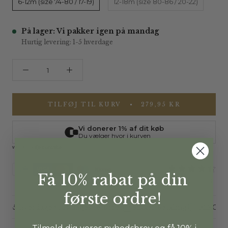
6-12m (size 74-80 / 17-19)
12-18m (size 80-86 / 20-22)
På lager: Vi pakker igen på mandag
Hurtig levering: 1-5 hverdage
TILFØJ TIL KURV
279,95 KR
Få 10% rabat på din
4.8/5 Stjerner
første ordre!
 1-5 hverdage
14 dages returret
Sikker betaling
OEKO-TEX®