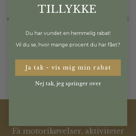
4.8/5 Stjerner
TILLYKKE
hverdage
14 dages returret
Sikker betaling
OEKO-TEX® cert
Du har vundet en hemmelig rabat!
Beskrivelse
Vil du se, hvor mange procent du har fået?
Fragt & Levering
Ja tak - vis mig min rabat
Produktsikkerhed
Nej tak, jeg springer over
Gobabygo
Få motorikøvelser, aktiviteter