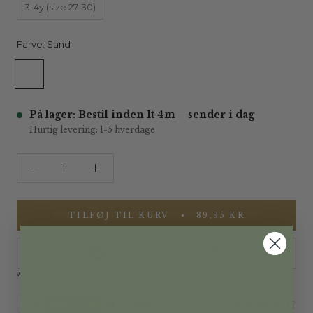
3-4y (size 27-30)
Farve:
Sand
Sand
På lager: Bestil inden 1t 4m – sender i dag
Hurtig levering: 1-5 hverdage
TILFØJ TIL KURV
89,95 KR