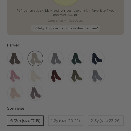
Få 1 par gratis skridsikre strømper (vælg ml. 4 favoritter) ved
køb over 300 kr.
Gælder t.o.m. 14. august.
✨ Vælg din gave i pop-up vinduet i kurven!
Farver:
Størrelse:
6-12m (size 17-19)
1-2y (size 20-22)
2-3y (size 23-26)